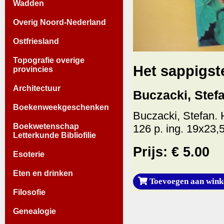
Wadden
Overig Noord-Nederland
Ostfriesland
Topografie overige
Het sappigste
provincies
Architectuur
Buczacki, Stefa
Boekenweekgeschenken
Buczacki, Stefan. H
Boekwetenschap
126 p. ing. 19x23,5
Letterkunde Bibliofilie
Prijs: € 5.00
Esoterie
Eten en drinken
Toevoegen aan wink
Filosofie
Genealogie