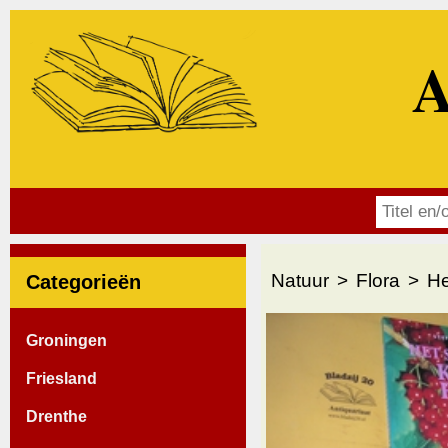
A
Natuur
Flora
He
Categorieën
Groningen
Friesland
Drenthe