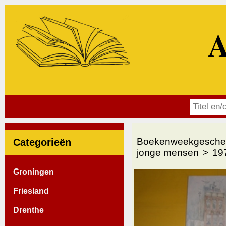
A
Boekenweekgesche
Categorieën
jonge mensen
197
Groningen
Friesland
Drenthe