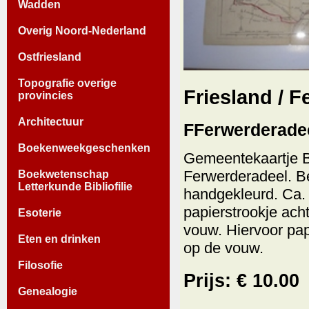
Wadden
Overig Noord-Nederland
Ostfriesland
Topografie overige
Friesland / F
provincies
Architectuur
FFerwerderadee
Boekenweekgeschenken
Gemeentekaartje 
Ferwerderadeel. B
Boekwetenschap
Letterkunde Bibliofilie
handgekleurd. Ca.
papierstrookje ach
Esoterie
vouw. Hiervoor pap
Eten en drinken
op de vouw.
Filosofie
Prijs: € 10.00
Genealogie