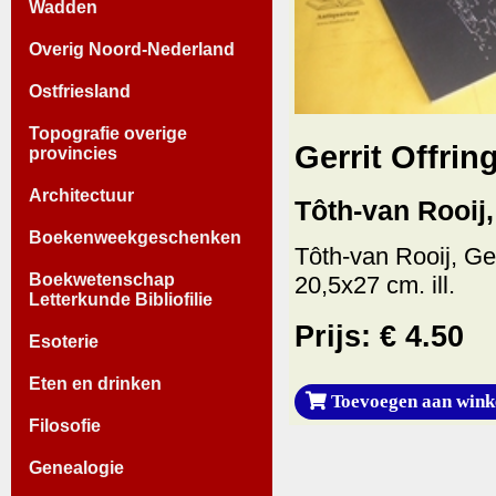
Wadden
Overig Noord-Nederland
Ostfriesland
Topografie overige
Gerrit Offrin
provincies
Architectuur
Tôth-van Rooij
Boekenweekgeschenken
Tôth-van Rooij, Gerh
Boekwetenschap
20,5x27 cm. ill.
Letterkunde Bibliofilie
Prijs: € 4.50
Esoterie
Eten en drinken
Toevoegen aan wink
Filosofie
Genealogie