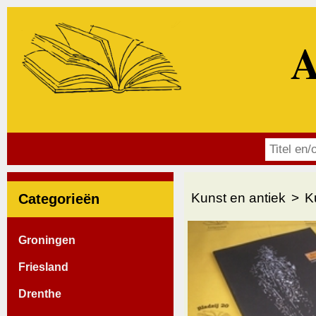
A
Kunst en antiek
K
Categorieën
Groningen
Friesland
Drenthe