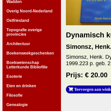
Wadden
Overig Noord-Nederland
Ostfriesland
Topografie overige
Dynamisch k
provincies
Architectuur
Simonsz, Henk
Boekenweekgeschenken
Simonsz, Henk. Dy
1999.223 p. geb. 2
Boekwetenschap
Letterkunde Bibliofilie
Prijs: € 20.00
Esoterie
Eten en drinken
Toevoegen aan wink
Filosofie
Genealogie