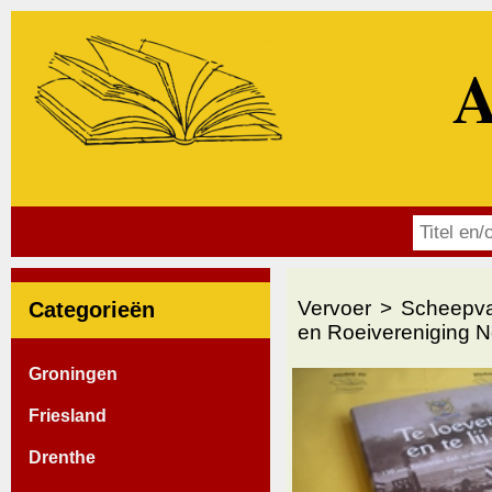
A
Vervoer
Scheepva
Categorieën
en Roeivereniging Ne
Groningen
Friesland
Drenthe