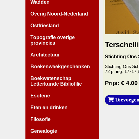
Wadden
Overig Noord-Nederland
Ostfriesland
Topografie overige
provincies
Terschelli
Architectuur
Stichting Ons 
Boekenweekgeschenken
Stichting Ons Sch
72 p. ing. 17x17,
Boekwetenschap
Prijs: € 4.00
Letterkunde Bibliofilie
Esoterie
Toevoegen
Eten en drinken
Filosofie
Genealogie