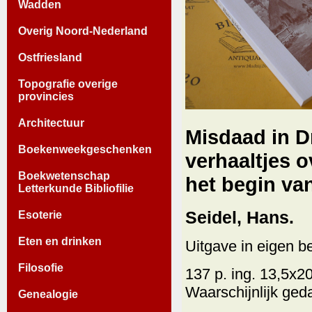
Wadden
Overig Noord-Nederland
Ostfriesland
Topografie overige
provincies
Architectuur
Misdaad in D
Boekenweekgeschenken
verhaaltjes o
Boekwetenschap
het begin va
Letterkunde Bibliofilie
Seidel, Hans.
Esoterie
Eten en drinken
Uitgave in eigen be
Filosofie
137 p. ing. 13,5x2
Waarschijnlijk ged
Genealogie