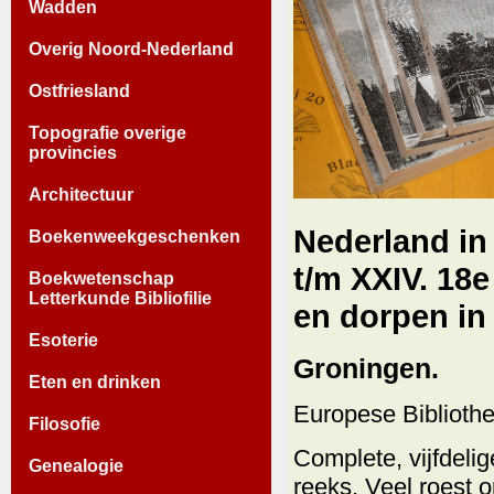
Wadden
Overig Noord-Nederland
Ostfriesland
Topografie overige
provincies
Architectuur
Nederland in 
Boekenweekgeschenken
t/m XXIV. 18
Boekwetenschap
Letterkunde Bibliofilie
en dorpen in
Esoterie
Groningen.
Eten en drinken
Europese Biblioth
Filosofie
Complete, vijfdeli
Genealogie
reeks. Veel roest 