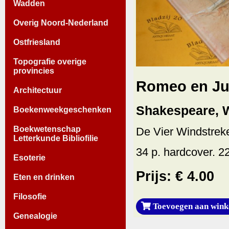
Wadden
Overig Noord-Nederland
Ostfriesland
Topografie overige
provincies
Romeo en Jul
Architectuur
Shakespeare, W
Boekenweekgeschenken
Boekwetenschap
De Vier Windstreke
Letterkunde Bibliofilie
34 p. hardcover. 22
Esoterie
Prijs: € 4.00
Eten en drinken
Filosofie
Toevoegen aan wink
Genealogie