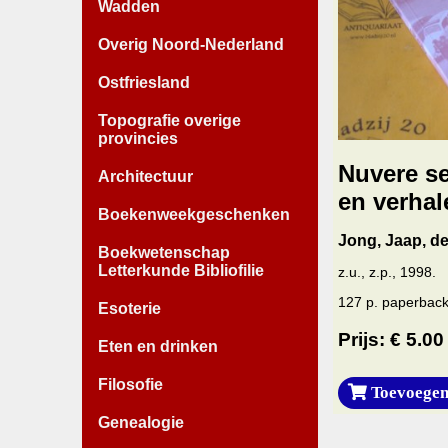
Wadden
Overig Noord-Nederland
Ostfriesland
Topografie overige
provincies
Nuvere se
Architectuur
en verhal
Boekenweekgeschenken
Jong, Jaap, de
Boekwetenschap
Letterkunde Bibliofilie
z.u., z.p., 1998.
127 p. paperback.
Esoterie
Prijs: € 5.00
Eten en drinken
Filosofie
Toevoegen
Genealogie