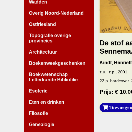
Wadden
Overig Noord-Nederland
Ostfriesland
Topografie overige
provincies
De stof a
Sennema
Architectuur
Kindt, Henriett
Boekenweekgeschenken
z.u., z.p., 2001.
Boekwetenschap
Letterkunde Bibliofilie
22 p. hardcover.
Esoterie
Prijs: € 10.0
Eten en drinken
Toevoegen
Filosofie
Genealogie