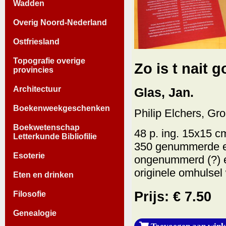
Wadden
Overig Noord-Nederland
Ostfriesland
Topografie overige
Zo is t nait g
provincies
Architectuur
Glas, Jan.
Boekenweekgeschenken
Philip Elchers, Gr
Boekwetenschap
48 p. ing. 15x15 c
Letterkunde Bibliofilie
350 genummerde ex
Esoterie
ongenummerd (?) en
originele omhulsel
Eten en drinken
Prijs: € 7.50
Filosofie
Genealogie
Toevoegen aan wink