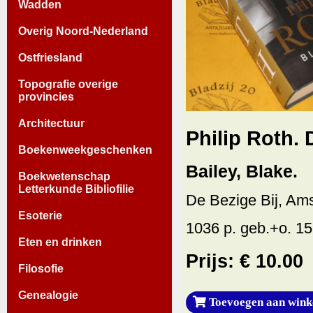
Wadden
Overig Noord-Nederland
Ostfriesland
Topografie overige
provincies
Architectuur
Philip Roth. 
Boekenweekgeschenken
Bailey, Blake.
Boekwetenschap
Letterkunde Bibliofilie
De Bezige Bij, Am
Esoterie
1036 p. geb.+o. 15
Eten en drinken
Prijs: € 10.00
Filosofie
Genealogie
Toevoegen aan wink