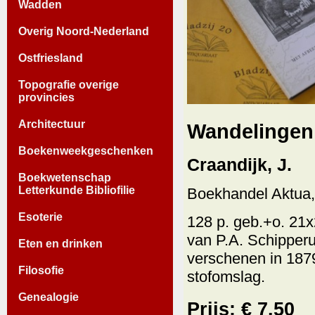
Wadden
Overig Noord-Nederland
Ostfriesland
Topografie overige
provincies
Architectuur
Wandelingen
Boekenweekgeschenken
Craandijk, J.
Boekwetenschap
Letterkunde Bibliofilie
Boekhandel Aktua,
Esoterie
128 p. geb.+o. 21x2
van P.A. Schipper
Eten en drinken
verschenen in 187
Filosofie
stofomslag.
Genealogie
Prijs: € 7.50