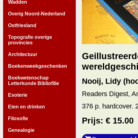
Wadden
Overig Noord-Nederland
Ostfriesland
Topografie overige
provincies
Geillustreerd
Architectuur
wereldgeschi
Boekenweekgeschenken
Boekwetenschap
Nooij, Lidy (ho
Letterkunde Bibliofilie
Readers Digest, A
Esoterie
376 p. hardcover. 2
Eten en drinken
Filosofie
Prijs: € 15.00
Genealogie