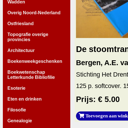
Wadden
Overig Noord-Nederland
Ostfriesland
Topografie overige
provincies
De stoomtram
Architectuur
Bergen, A.E. va
Boekenweekgeschenken
Boekwetenschap
Stichting Het Dren
Letterkunde Bibliofilie
125 p. softcover. 
Esoterie
Prijs: € 5.00
Eten en drinken
Filosofie
Toevoegen aan wink
Genealogie