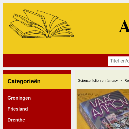
A
Categorieën
Science fiction en fantasy
Ro
Groningen
Friesland
Drenthe