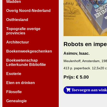
Wadden
Overig Noord-Nederland
Ostfriesland
Topografie overige
provincies
Architectuur
Robots en impe
Boekenweekgeschenken
Asimov, Isaac.
Boekwetenschap
Meulenhoff, Amsterdam, 198
Letterkunde Bibliofilie
413 p. paperback. 12,5x20 c
Esoterie
Prijs: € 5.00
Eten en drinken
Toevoegen aan wink
Filosofie
Genealogie