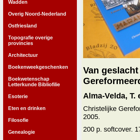
Wadden
Overig Noord-Nederland
Ostfriesland
Topografie overige
provincies
Architectuur
Boekenweekgeschenken
Van geslacht 
Gereformeer
Boekwetenschap
Letterkunde Bibliofilie
Alma-Velda, T. 
Esoterie
Christelijke Gere
Eten en drinken
2005.
Filosofie
200 p. softcover. 
Genealogie