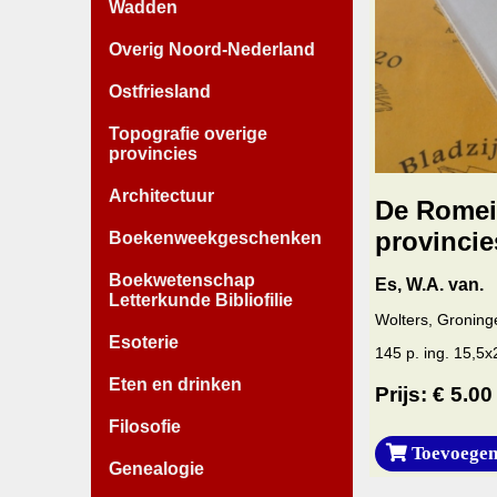
Wadden
Overig Noord-Nederland
Ostfriesland
Topografie overige
provincies
Architectuur
De Romein
provincie
Boekenweekgeschenken
Boekwetenschap
Es, W.A. van.
Letterkunde Bibliofilie
Wolters, Groning
Esoterie
145 p. ing. 15,5
Eten en drinken
Prijs: € 5.00
Filosofie
Toevoegen
Genealogie