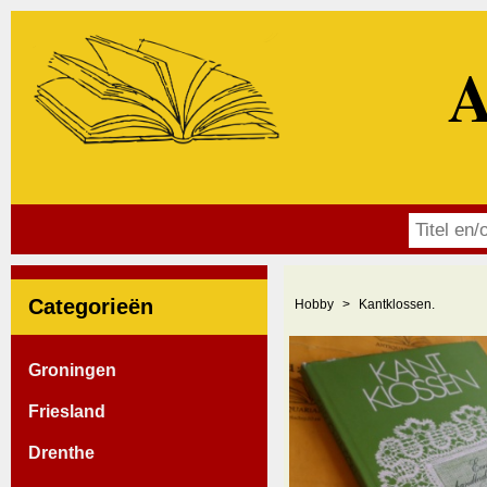
A
Categorieën
Hobby
Kantklossen.
Groningen
Friesland
Drenthe