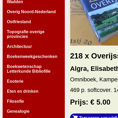
Wadden
Overig Noord-Nederland
Ostfriesland
Topografie overige
provincies
Architectuur
218 x Overijs
Boekenweekgeschenken
Boekwetenschap
Algra, Elisabeth
Letterkunde Bibliofilie
Omniboek, Kampen
Esoterie
469 p. softcover. 
Eten en drinken
Prijs: € 5.00
Filosofie
Genealogie
Toevoegen aan wink