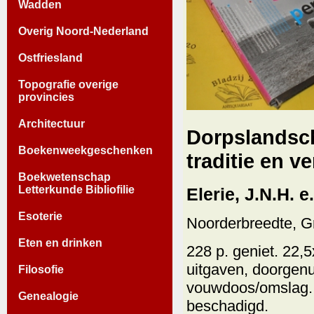
Wadden
Overig Noord-Nederland
Ostfriesland
Topografie overige
provincies
Architectuur
Dorpslandsc
Boekenweekgeschenken
traditie en v
Boekwetenschap
Letterkunde Bibliofilie
Elerie, J.N.H. e.
Esoterie
Noorderbreedte, G
Eten en drinken
228 p. geniet. 22,
uitgaven, doorgen
Filosofie
vouwdoos/omslag. F
Genealogie
beschadigd.