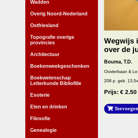
Wadden
Overig Noord-Nederland
Ostfriesland
Topografie overige
Wegwijs i
provincies
over de j
Architectuur
Bouma, T.D.
Boekenweekgeschenken
Oosterbaan & Le 
Boekwetenschap
208 p. geb. 13,5
Letterkunde Bibliofilie
Prijs: € 2.50
Esoterie
Eten en drinken
Toevoegen
Filosofie
Genealogie