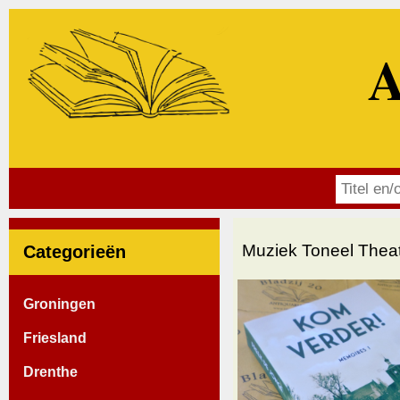
A
Muziek Toneel Thea
Categorieën
Groningen
Friesland
Drenthe