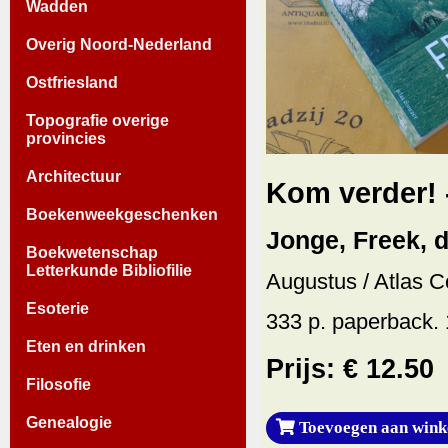
Wadden
Overig Noord-Nederland
Ostfriesland
Topografie overige
provincies
Architectuur
Kom verder! 
Boekenweekgeschenken
Jonge, Freek, d
Boekwetenschap
Letterkunde Bibliofilie
Augustus / Atlas 
Esoterie
333 p. paperback.
Eten en drinken
Prijs: € 12.50
Filosofie
Genealogie
Toevoegen aan wink