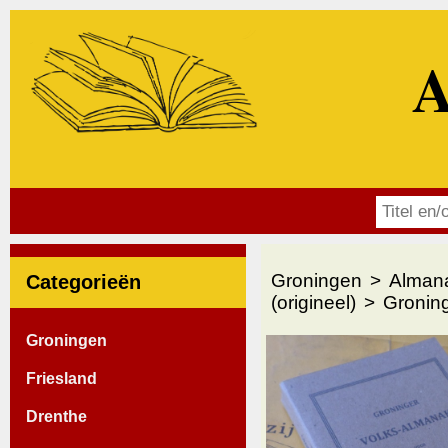
A
Groningen
Alman
Categorieën
(origineel)
Groning
Groningen
Friesland
Drenthe