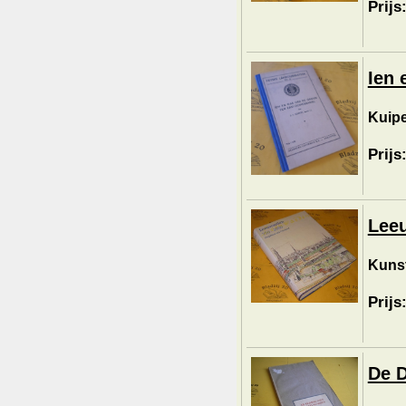
Prijs
Ien 
Kuipe
Prijs
Leeu
Kunst
Prijs
De D