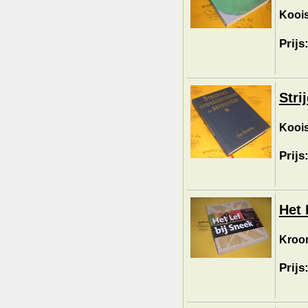
Koois
Prijs
Stri
Koois
Prijs
Het 
Kroon
Prijs