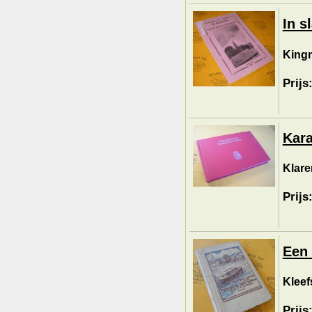
In s
Kingm
Prijs
Kara
Klare
Prijs
Een 
Kleefs
Prijs