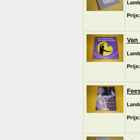
Lamb
Prijs
Van 
Lambo
Prijs
Fees
Landm
Prijs