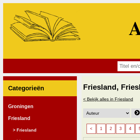
A
Friesland, Frie
Categorieën
< Bekijk alles in Friesland
Groningen
Friesland
<
1
2
3
4
> Friesland