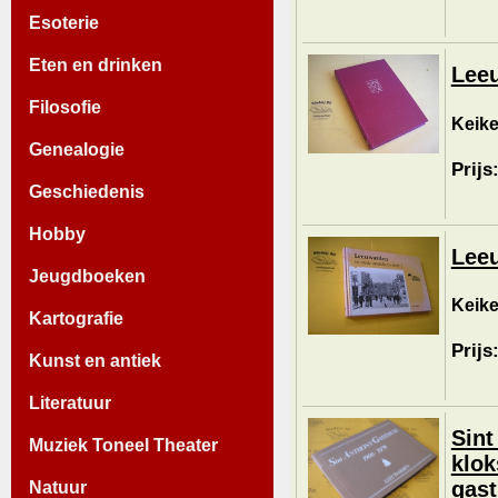
Esoterie
Eten en drinken
Leeu
Filosofie
Keike
Genealogie
Prijs
Geschiedenis
Hobby
Leeu
Jeugdboeken
Keike
Kartografie
Prijs
Kunst en antiek
Literatuur
Sint
Muziek Toneel Theater
klok
gast
Natuur