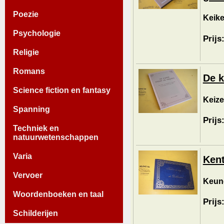
Poezie
Keike
Psychologie
Prijs
Religie
Romans
De k
Science fiction en fantasy
Keizer
Spanning
Prijs
Techniek en
natuurwetenschappen
Varia
Kent
Vervoer
Keune
Woordenboeken en taal
Prijs
Schilderijen