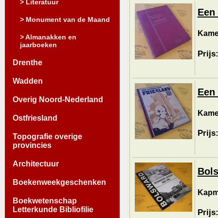
> Literatuur
Een 
> Monument van de Maand
Kamer
> Almanakken en
jaarboeken
Prijs
Drenthe
Wadden
Een 
Overig Noord-Nederland
Kamer
Ostfriesland
Prijs
Topografie overige
provincies
Architectuur
Bols
Boekenweekgeschenken
Kapm
Boekwetenschap
Letterkunde Bibliofilie
Prijs