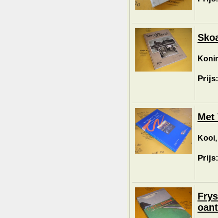
Skoa
Konin
Prijs
Met 
Kooi,
Prijs
Frys
oant