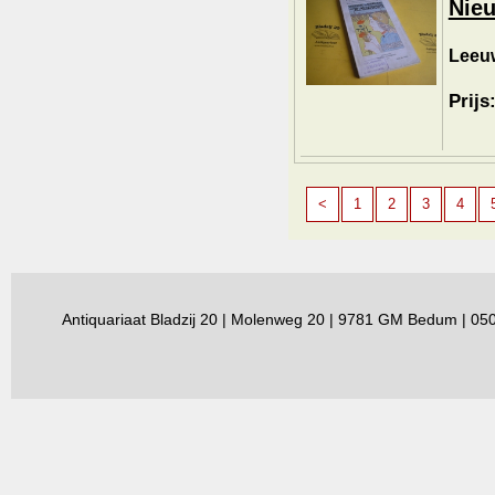
Nieu
Leeu
Prijs
<
1
2
3
4
Antiquariaat Bladzij 20 | Molenweg 20 | 9781 GM Bedum | 0