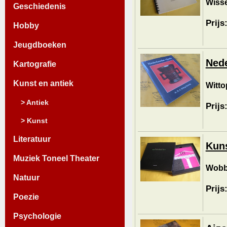
Wisse
Geschiedenis
Prijs
Hobby
Jeugdboeken
Nede
Kartografie
Kunst en antiek
Witto
> Antiek
Prijs
> Kunst
Literatuur
Kun
Muziek Toneel Theater
Wobbe
Natuur
Prijs
Poezie
Psychologie