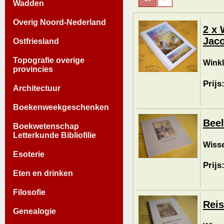
Wadden
Overig Noord-Nederland
2 x 
Jaco
Ostfriesland
Topografie overige
Winkl
provincies
Prijs
Architectuur
Boekenweekgeschenken
Bee
Boekwetenschap
Letterkunde Bibliofilie
Wisse
Esoterie
Prijs
Eten en drinken
Filosofie
Reis
Genealogie