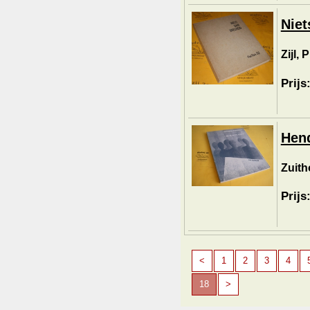
Niet
Zijl, 
Prijs
Hend
Zuitho
Prijs
<
1
2
3
4
18
>