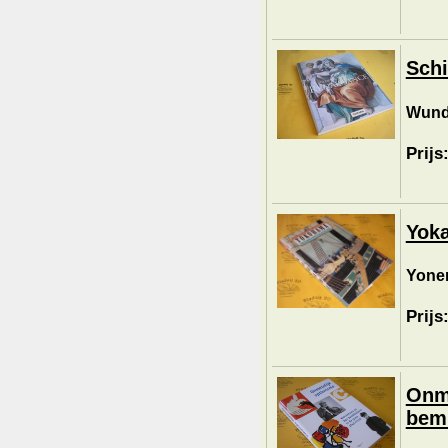
Schi
Wund
Prijs
Yoka
Yone
Prijs
Onme
bemi