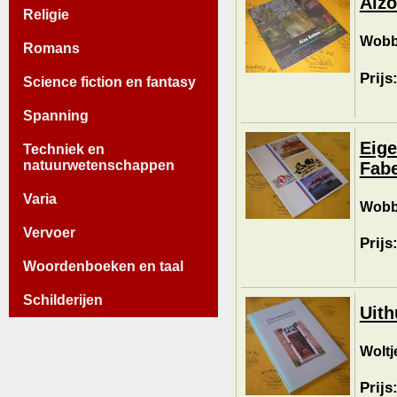
Aizo
Religie
Wobbe
Romans
Prijs
Science fiction en fantasy
Spanning
Eige
Techniek en
natuurwetenschappen
Fabe
Varia
Wobbe
Vervoer
Prijs
Woordenboeken en taal
Schilderijen
Uith
Woltj
Prijs