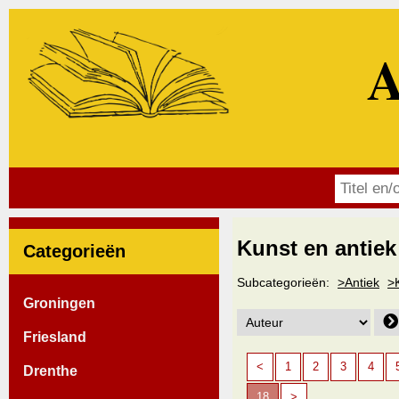
A
Kunst en antiek
Categorieën
Subcategorieën:
>Antiek
>
Groningen
Friesland
<
1
2
3
4
Drenthe
18
>