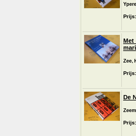
Yperen
Prijs
Met 
mari
Zee, 
Prijs
De N
Zeema
Prijs