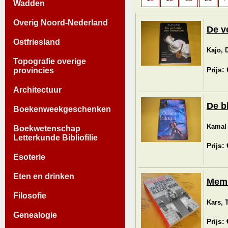
Wadden
Overig Noord-Nederland
De v
Ostfriesland
Kajo, 
Topografie overige
Prijs:
provincies
Architectuur
De b
Boekenweekgeschenken
Kamal 
Boekwetenschap
Letterkunde Bibliofilie
Prijs:
Esoterie
Eten en drinken
Memo
Filosofie
Kars, 
Genealogie
Prijs: