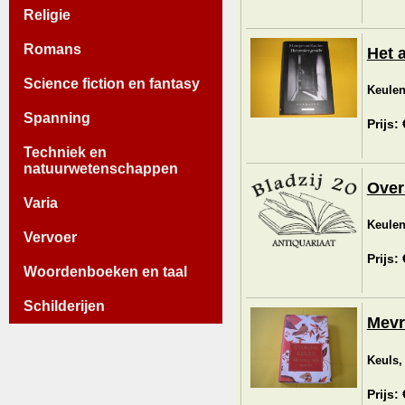
Religie
Romans
Het 
Science fiction en fantasy
Keulen
Spanning
Prijs:
Techniek en
natuurwetenschappen
Over
Varia
Keulen
Vervoer
Prijs:
Woordenboeken en taal
Schilderijen
Mevr
Keuls,
Prijs: