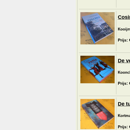
Cosi
Kooijm
Prijs:
De ve
Koonc
Prijs:
De t
Kortma
Prijs: