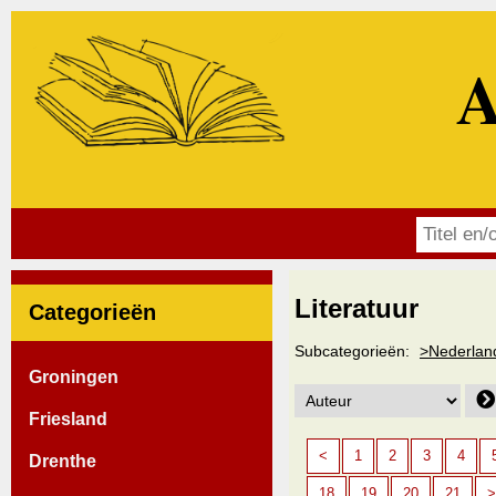
A
Literatuur
Categorieën
Subcategorieën:
>Nederland
Groningen
Friesland
<
1
2
3
4
Drenthe
18
19
20
21
>