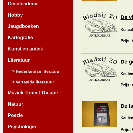
Geschiedenis
Hobby
De v
Jeugdboeken
Keneal
Kartografie
Prijs:
Kunst en antiek
Literatuur
De g
> Nederlandse literatuur
Keulen
> Vertaalde literatuur
Prijs:
Muziek Toneel Theater
Natuur
De l
Poezie
Keulen
Psychologie
Prijs: