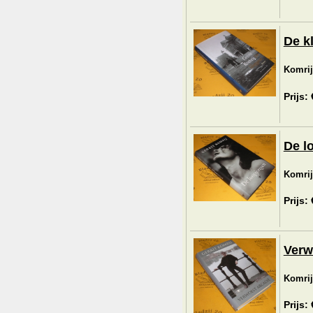
De k
Komrij,
Prijs:
De l
Komrij,
Prijs:
Verw
Komrij,
Prijs: