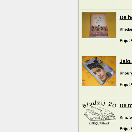
De h
Khedai
Prijs:
Jalo.
Khoury
Prijs:
De to
Kim, S
Prijs: