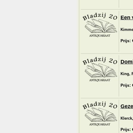
Een v
Kimmel
Prijs:
Domi
King, 
Prijs:
Geze
Klerck
Prijs: