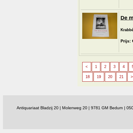
De m
Krabbé
Prijs:
<
1
2
3
4
18
19
20
21
>
Antiquariaat Bladzij 20 | Molenweg 20 | 9781 GM Bedum | 0