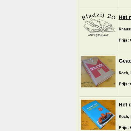
Het 
Knauss
Prijs:
Geac
Koch,
Prijs:
Het d
Koch,
Prijs: