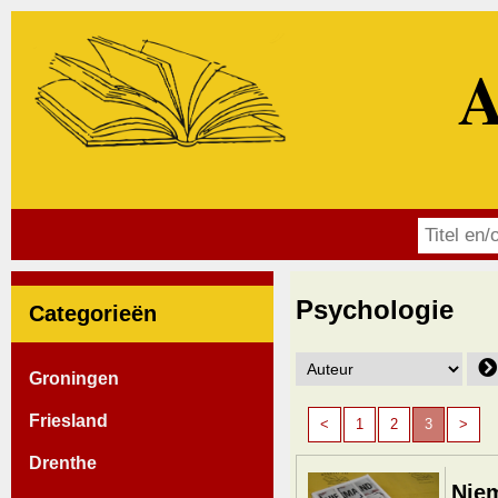
A
Psychologie
Categorieën
Groningen
Friesland
<
1
2
3
>
Drenthe
Niem