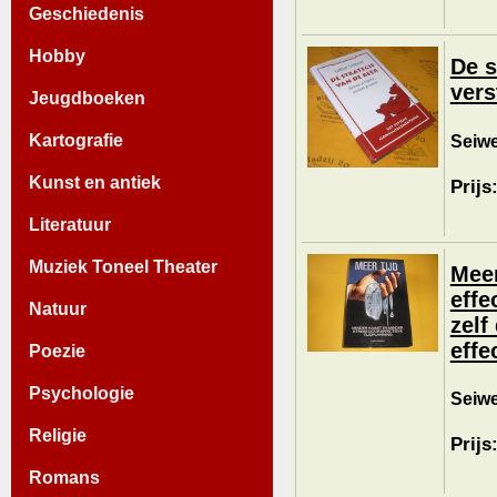
Geschiedenis
Hobby
De s
vers
Jeugdboeken
Seiwe
Kartografie
Kunst en antiek
Prijs
Literatuur
Muziek Toneel Theater
Meer
effe
Natuur
zelf
effe
Poezie
Psychologie
Seiwe
Religie
Prijs
Romans