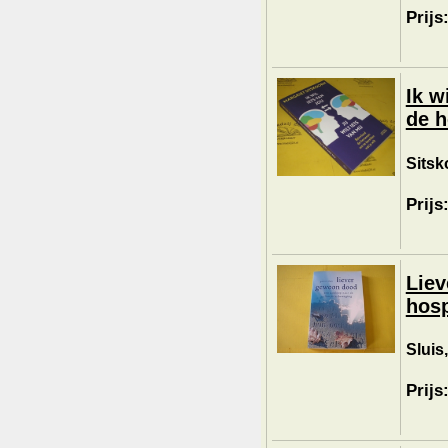
Prijs
Ik w
de h
Sitsk
Prijs
Liev
hos
Sluis,
Prijs