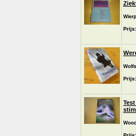
Ziek
Wierp
Prijs
Were
Wolfs
Prijs
Test
stim
Wood,
Prijs