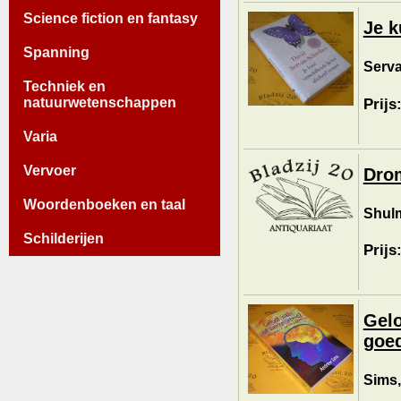
Science fiction en fantasy
Je k
Spanning
Serva
Techniek en
natuurwetenschappen
Prijs
Varia
Vervoer
Drom
Woordenboeken en taal
Shulm
Schilderijen
Prijs
Gelo
goed
Sims,