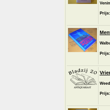
Venin
Prijs
Ment
Walbu
Prijs
Vrie
Weeda
Prijs