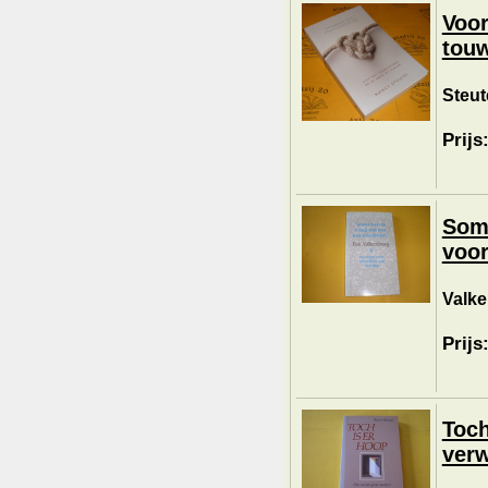
Voor
touw
Steut
Prijs
Soms
voor
Valke
Prijs
Toch
verw