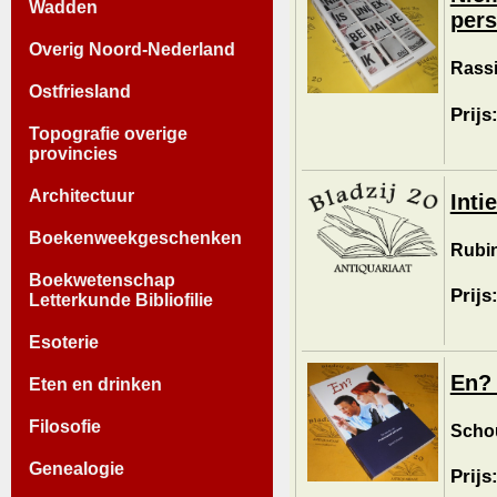
Wadden
pers
Overig Noord-Nederland
Rassi
Ostfriesland
Prijs
Topografie overige
provincies
Architectuur
Inti
Boekenweekgeschenken
Rubin,
Boekwetenschap
Prijs
Letterkunde Bibliofilie
Esoterie
En? 
Eten en drinken
Filosofie
Schou
Genealogie
Prijs