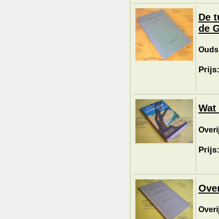
De t
de G
Oudsh
Prijs
Wat 
Overi
Prijs
Over
Overi