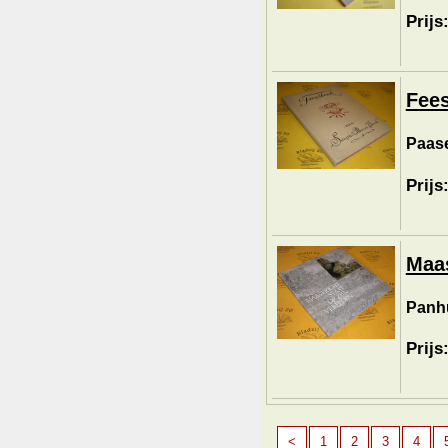
Prijs
Fees
Paase
Prijs
Maas
Panhu
Prijs
<
1
2
3
4