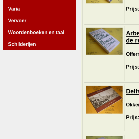
Prijs
Varia
Vervoer
Woordenboeken en taal
Arbe
de r
Schilderijen
Offer
Prijs
Delf
Okkem
Prijs