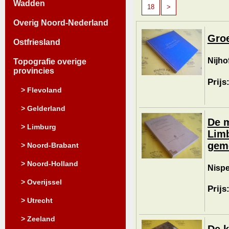
Wadden
18
>
Overig Noord-Nederland
Groe
Ostfriesland
Nijhof
Topografie overige
provincies
Prijs
> Flevoland
> Gelderland
De m
> Limburg
Limb
geme
> Noord-Brabant
> Noord-Holland
Nispe
> Overijssel
Prijs
> Utrecht
> Zeeland
De k