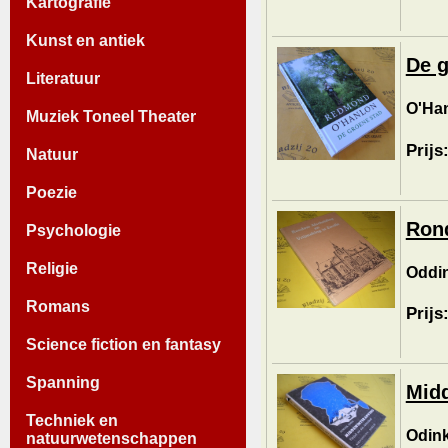
Kartografie
Kunst en antiek
De g
Literatuur
O'Ha
Muziek Toneel Theater
Prijs
Natuur
Poezie
Rond
Psychologie
Religie
Oddin
Romans
Prijs
Science fiction en fantasy
Spanning
Midd
Techniek en
Odink
natuurwetenschappen