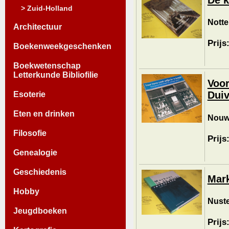
> Zuid-Holland
Notte
Architectuur
Prijs
Boekenweekgeschenken
Boekwetenschap
Letterkunde Bibliofilie
Voor
Duiv
Esoterie
Eten en drinken
Nouwe
Filosofie
Prijs
Genealogie
Geschiedenis
Mark
Hobby
Nuste
Jeugdboeken
Prijs