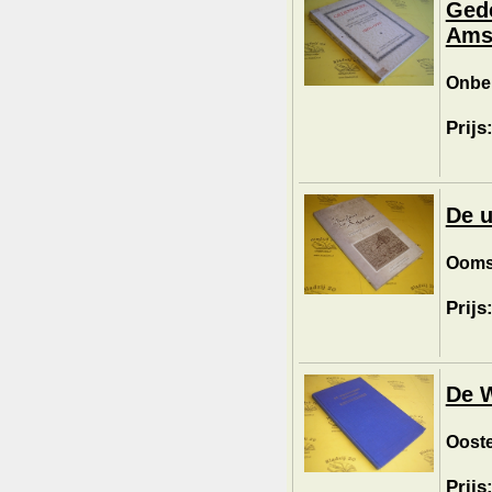
Ged
Ams
Onbe
Prijs
De u
Ooms-
Prijs
De 
Ooste
Prijs