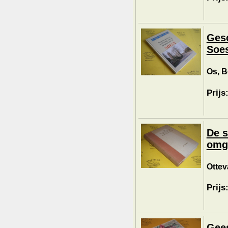
Gesc
Soes
Os, B
Prijs
De s
omg
Ottev
Prijs
Gees