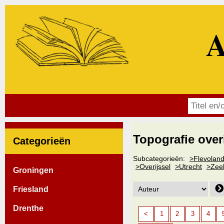
A
Topografie over
Categorieën
Subcategorieën:
>Flevolan
>Overijssel
>Utrecht
>Zee
Groningen
Friesland
Drenthe
<
1
2
3
4