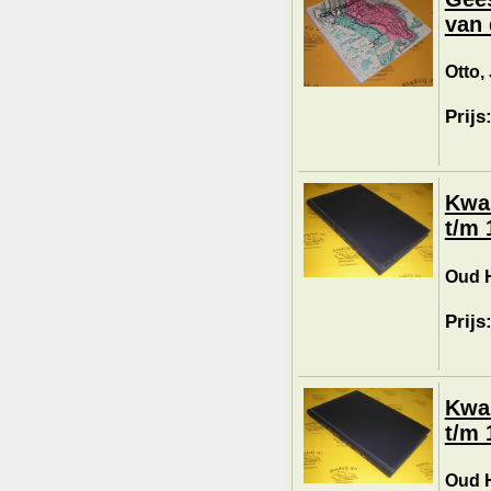
van 
Otto,
Prijs
Kwar
t/m 
Oud H
Prijs
Kwar
t/m 
Oud H