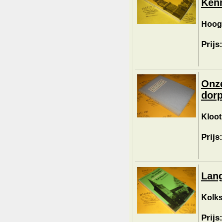
Ken
Hoog
Prijs
Onze
dor
Kloot
Prijs
Lang
Kolks
Prijs