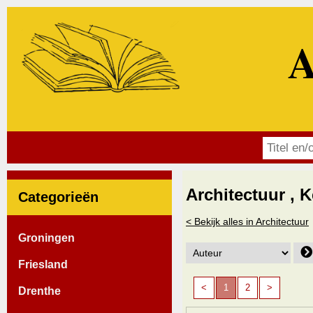
A
Architectuur , 
Categorieën
< Bekijk alles in Architectuur
Groningen
Friesland
<
1
2
>
Drenthe