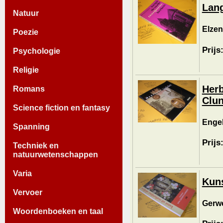
Lang
Natuur
Elzen
Poezie
Prijs
Psychologie
Religie
Herb
Romans
Clun
Science fiction en fantasy
Engel
Spanning
Prijs
Techniek en
natuurwetenschappen
Varia
Kuns
Vervoer
Gerwe
Woordenboeken en taal