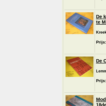
De k
te M
Kreek
Prijs
De 
Lemme
Prijs
Mode
18d