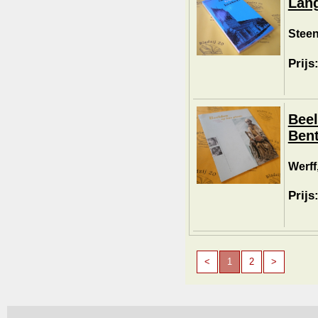
Lang
Stee
Prijs
Beel
Bent
Werff
Prijs
<
1
2
>