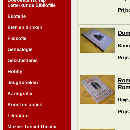
Boekwetenschap
Letterkunde Bibliofilie
Prijs
Esoterie
Eten en drinken
Domi
Filosofie
Boons
Genealogie
Prijs
Geschiedenis
Hobby
Rom
Jeugdboeken
Roma
Kartografie
Deijk
Kunst en antiek
Prijs
Literatuur
Muziek Toneel Theater