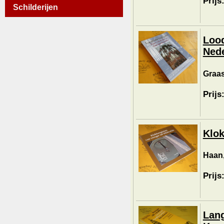
Prijs
Schilderijen
Lood
Nede
Graas
Prijs
Klok
Haan,
Prijs
Lang