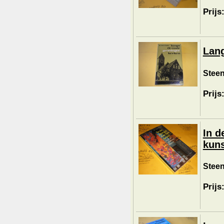
Prijs
Lang
Steen
Prijs
In d
kuns
Stee
Prijs