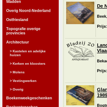
Wadden
De 
Overig Noord-Nederland
Beek,
Ostfriesland
Prijs
Topografie overige
provincies
Architectuur
Land
Vlaa
> Kastelen en adelijke
huizen
Bekae
> Kerken en kloosters
Prijs
> Molens
> Vestingwerken
Glan
> Overig
198
Boekenweekgeschenken
Bogtm