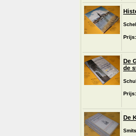
Hist
Schelh
Prijs
De G
de s
Schul
Prijs
De K
Smits