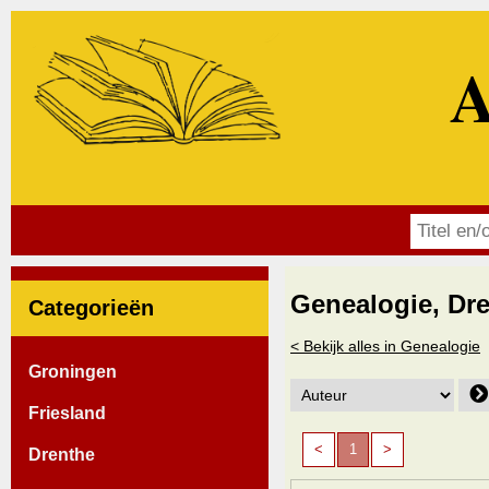
A
Genealogie, Dre
Categorieën
< Bekijk alles in Genealogie
Groningen
Friesland
<
1
>
Drenthe