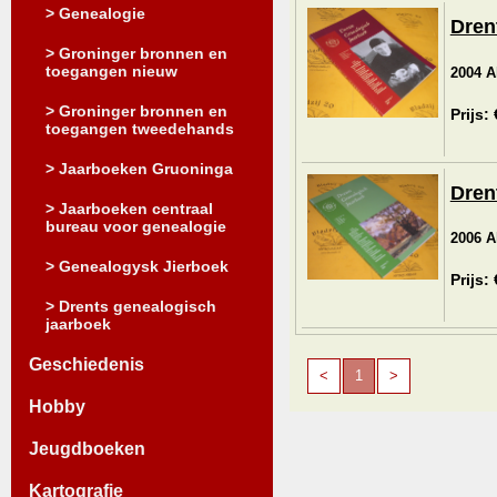
> Genealogie
Dren
> Groninger bronnen en
toegangen nieuw
2004 Al
> Groninger bronnen en
Prijs:
toegangen tweedehands
> Jaarboeken Gruoninga
Dren
> Jaarboeken centraal
bureau voor genealogie
2006 Al
> Genealogysk Jierboek
Prijs:
> Drents genealogisch
jaarboek
Geschiedenis
<
1
>
Hobby
Jeugdboeken
Kartografie