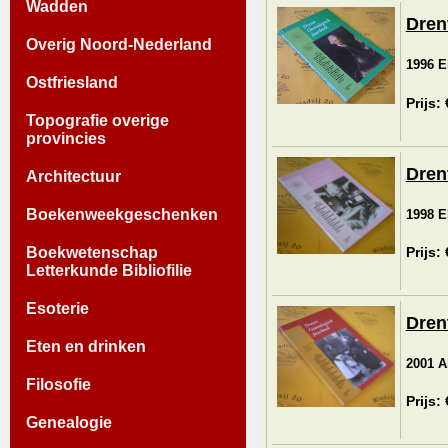
Wadden
Dren
Overig Noord-Nederland
1996 Eb
Ostfriesland
Prijs:
Topografie overige
provincies
Dren
Architectuur
Boekenweekgeschenken
1998 Eb
Boekwetenschap
Prijs:
Letterkunde Bibliofilie
Esoterie
Dren
Eten en drinken
2001 Al
Filosofie
Prijs:
Genealogie