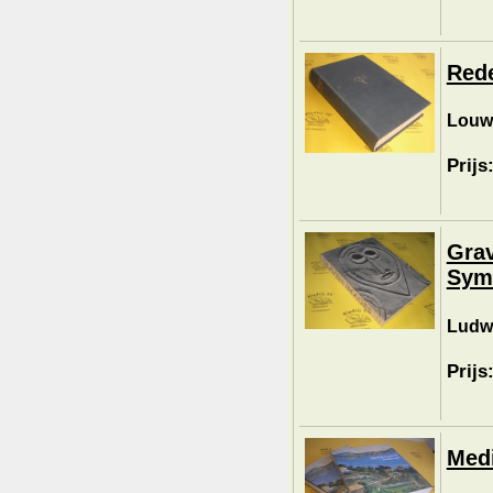
Rede
Louwe
Prijs
Grav
Symb
Ludwi
Prijs
Medi