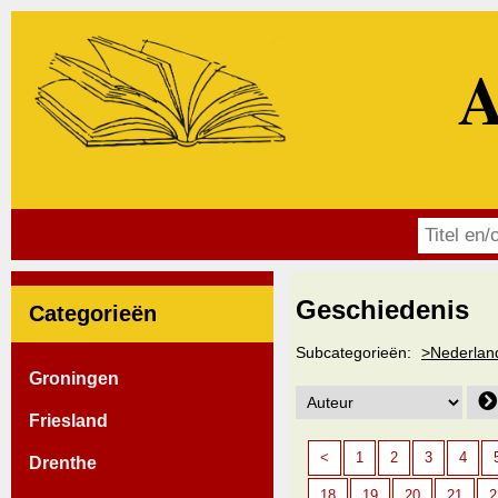
A
Geschiedenis
Categorieën
Subcategorieën:
>Nederlan
Groningen
Friesland
<
1
2
3
4
Drenthe
18
19
20
21
2