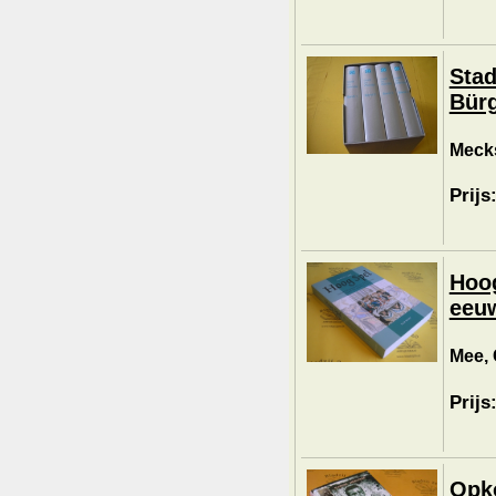
Stad
Bürg
Mecks
Prijs
Hoog
eeu
Mee, 
Prijs
Opko