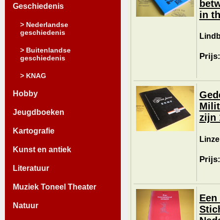
betw
Geschiedenis
in t
> Nederlandse
geschiedenis
Lindb
> Buitenlandse
Prijs
geschiedenis
> KNAG
Hobby
Ged
Mili
Jeugdboeken
zijn
Kartografie
Linzel
Kunst en antiek
Prijs
Literatuur
Muziek Toneel Theater
Een 
Natuur
Stic