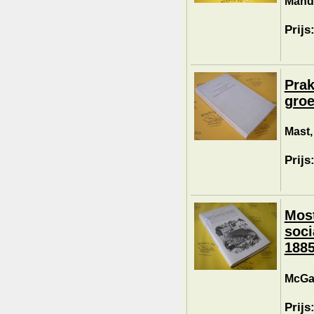
Mande
Prijs
Prak
groe
Mast,
Prijs
Most
soci
1885
McGaw
Prijs