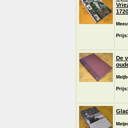
Vrie
1720
Meeuw
Prijs
De v
oud
Meijb
Prijs
Glad
Meijer