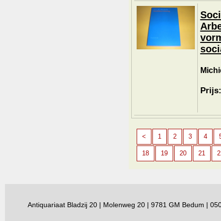
Soci
Arbe
vorm
soci
Michi
Prijs
<
1
2
3
4
18
19
20
21
2
Antiquariaat Bladzij 20 | Molenweg 20 | 9781 GM Bedum | 0