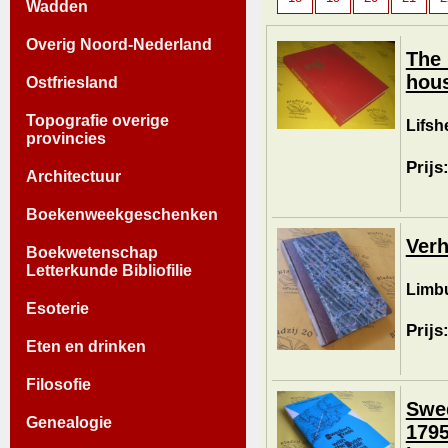
Wadden
Overig Noord-Nederland
The 
hous
Ostfriesland
Topografie overige
Lifshe
provincies
Prijs
Architectuur
Boekenweekgeschenken
Verh
Boekwetenschap
Letterkunde Bibliofilie
Limbu
Esoterie
Prijs
Eten en drinken
Filosofie
Swed
Genealogie
1795