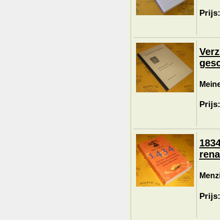
Prijs
Verz
gesc
Meine
Prijs
1834
rena
Menzi
Prijs