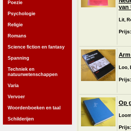
Nede
Poezie
van 
Psychologie
Lit, R
Religie
Prijs
Romans
Science fiction en fantasy
Arm 
Spanning
Loo, 
Techniek en
natuurwetenschappen
Prijs
Varia
Vervoer
Op g
Woordenboeken en taal
Looma
Schilderijen
Prijs