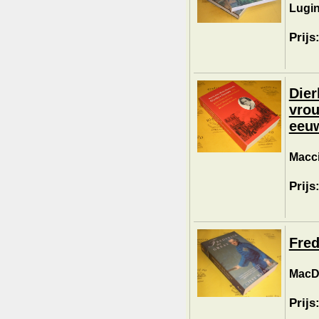
Lugin
Prijs
Dier
vrou
eeu
Macci
Prijs
Fred
MacDo
Prijs