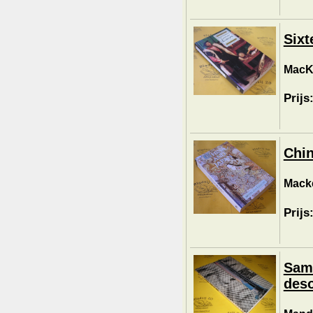
Sixt
MacKe
Prijs
Chin
Macke
Prijs
Sam
deso