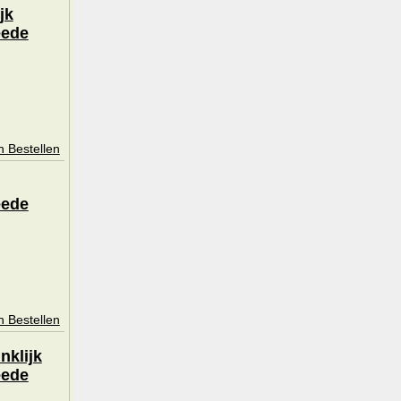
jk
eede
n Bestellen
eede
n Bestellen
nklijk
eede