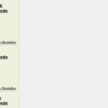
jk
eede
n Bestellen
eede
n Bestellen
k
eede