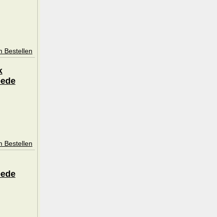
n Bestellen
k
eede
n Bestellen
eede