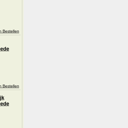
n Bestellen
eede
n Bestellen
jk
eede