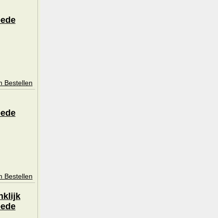
eede
n Bestellen
eede
n Bestellen
klijk
eede