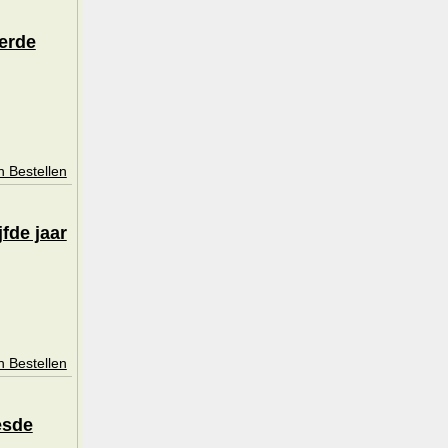
erde
n Bestellen
fde jaar
n Bestellen
esde