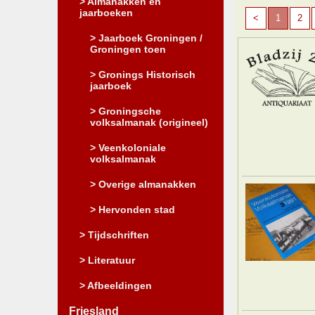
> Almanakken en
jaarboeken
<
1
2
> Jaarboek Groningen /
Groningen toen
> Gronings Historisch
jaarboek
> Groningsche
volksalmanak (origineel)
> Veenkoloniale
volksalmanak
> Overige almanakken
> Hervonden stad
> Tijdschriften
> Literatuur
> Afbeeldingen
Friesland