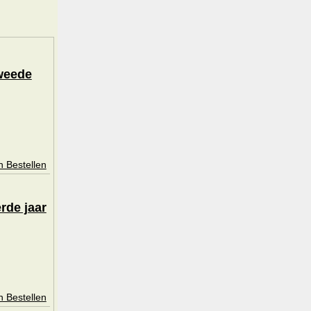
weede
n Bestellen
rde jaar
n Bestellen