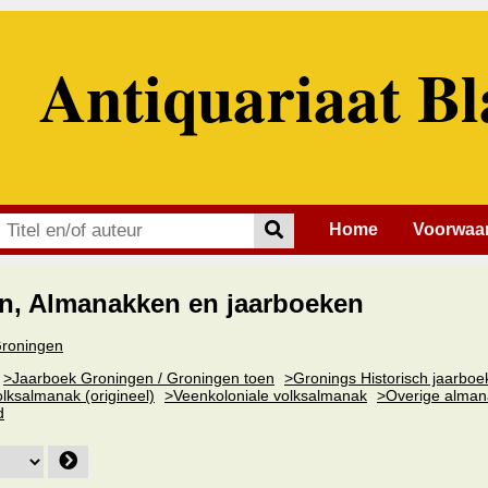
Antiquariaat Bl
Home
Voorwaa
n, Almanakken en jaarboeken
 Groningen
>Jaarboek Groningen / Groningen toen
>Gronings Historisch jaarboe
lksalmanak (origineel)
>Veenkoloniale volksalmanak
>Overige alma
d