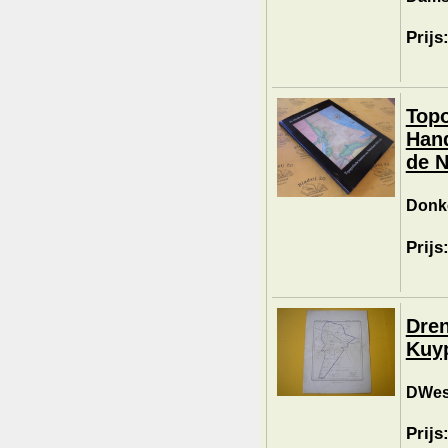
Prijs
Topo
Hand
de N
Donke
Prijs
Dren
Kuyp
DWes
Prijs