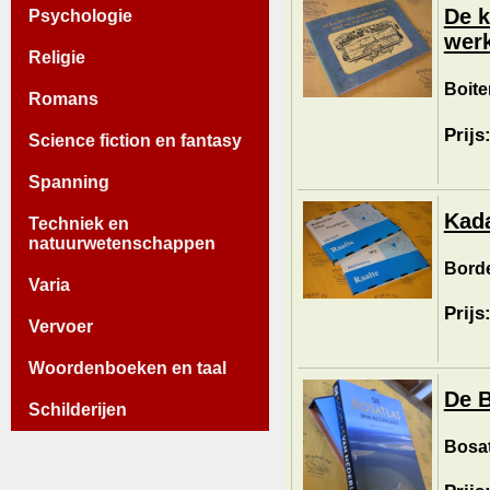
De k
Psychologie
werk
Religie
Boite
Romans
Prijs
Science fiction en fantasy
Spanning
Kada
Techniek en
natuurwetenschappen
Bordew
Varia
Prijs
Vervoer
Woordenboeken en taal
De B
Schilderijen
Bosat