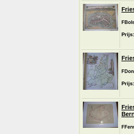
Frie
FBols
Prijs
Frie
FDoni
Prijs
Frie
Bern
FFerw