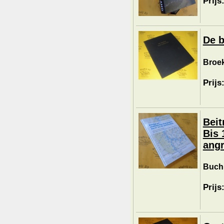
Prijs
De 
Broek
Prijs
Beit
Bis 
angr
Buchh
Prijs