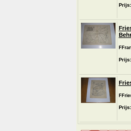
Prijs
Frie
Behr
FFran
Prijs
Frie
FFrie
Prijs