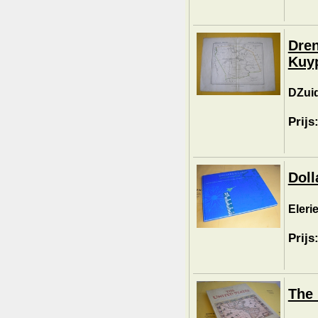
Dren
Kuyp
DZuid
Prijs
Doll
Elerie
Prijs
The 