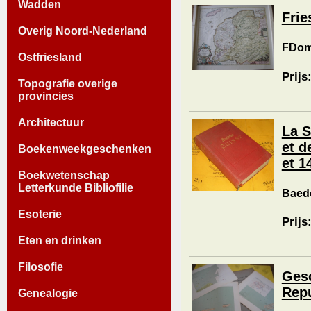
Wadden
Frie
Overig Noord-Nederland
FDomi
Ostfriesland
Prijs
Topografie overige
provincies
Architectuur
La S
et d
Boekenweekgeschenken
et 1
Boekwetenschap
Letterkunde Bibliofilie
Baede
Esoterie
Prijs
Eten en drinken
Filosofie
Gesc
Repu
Genealogie