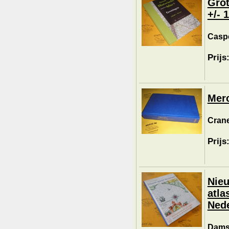
Grot
+/- 
Caspe
Prijs
Merc
Crane
Prijs
Nieu
atla
Ned
Damst