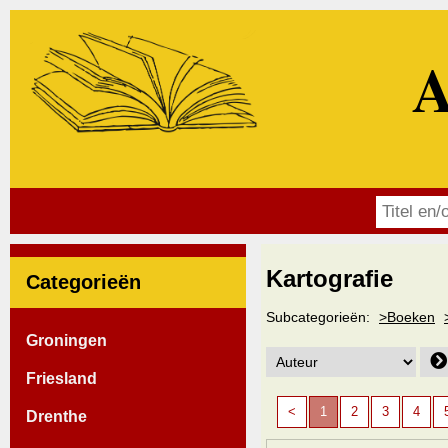
A
Kartografie
Categorieën
Subcategorieën:
>Boeken
Groningen
Friesland
<
1
2
3
4
Drenthe