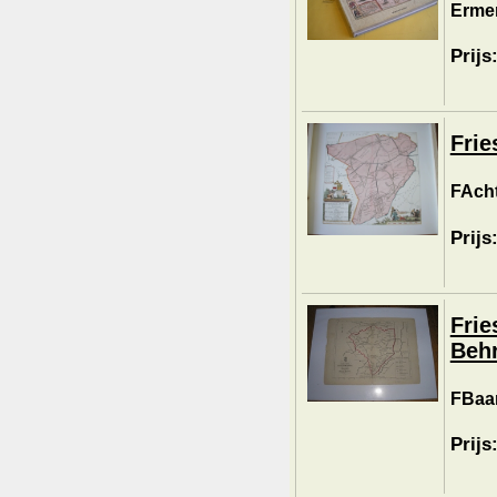
Ermen
Prijs
Frie
FAcht
Prijs
Frie
Behr
FBaar
Prijs