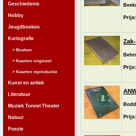
Geschiedenis
Beek
Hobby
Prijs
Jeugdboeken
Kartografie
Zak-
> Boeken
Behrn
> Kaarten origineel
Prijs
> Kaarten reproductie
Kunst en antiek
ANWB
Literatuur
Bodda
Muziek Toneel Theater
Prijs
Natuur
Poezie