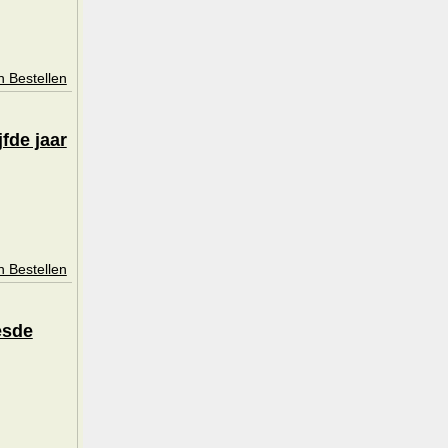
n Bestellen
fde jaar
n Bestellen
esde