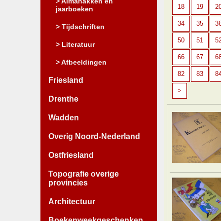
> Almanakken en
18
19
2
jaarboeken
34
35
3
> Tijdschriften
50
51
5
> Literatuur
66
67
6
> Afbeeldingen
82
83
8
Friesland
>
Drenthe
Wadden
Overig Noord-Nederland
Ostfriesland
Topografie overige
provincies
Architectuur
Boekenweekgeschenken