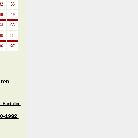
32
33
48
49
64
65
80
81
96
97
ren.
n Bestellen
0-1992.