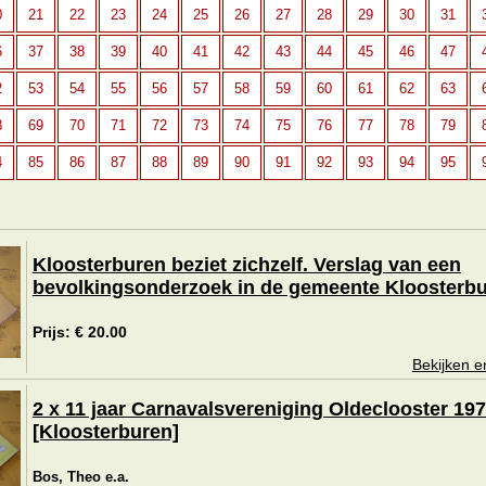
0
21
22
23
24
25
26
27
28
29
30
31
6
37
38
39
40
41
42
43
44
45
46
47
2
53
54
55
56
57
58
59
60
61
62
63
8
69
70
71
72
73
74
75
76
77
78
79
4
85
86
87
88
89
90
91
92
93
94
95
Kloosterburen beziet zichzelf. Verslag van een
bevolkingsonderzoek in de gemeente Kloosterbu
Prijs: € 20.00
Bekijken e
2 x 11 jaar Carnavalsvereniging Oldeclooster 197
[Kloosterburen]
Bos, Theo e.a.