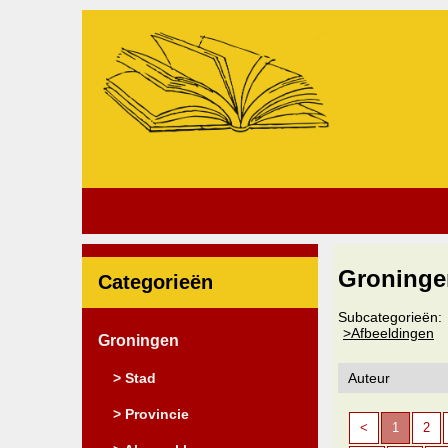
Groninge
Categorieën
Subcategorieën:
>Afbeeldingen
Groningen
> Stad
> Provincie
<
1
2