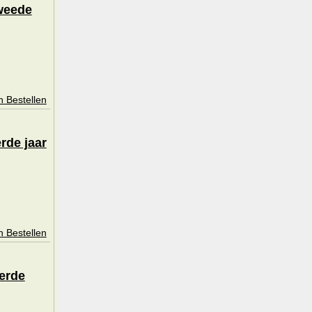
weede
n Bestellen
rde jaar
n Bestellen
erde