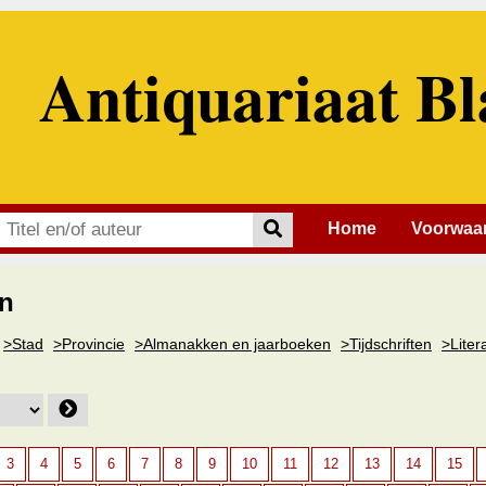
Antiquariaat Bl
Home
Voorwaa
n
>Stad
>Provincie
>Almanakken en jaarboeken
>Tijdschriften
>Liter
3
4
5
6
7
8
9
10
11
12
13
14
15