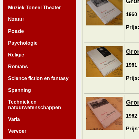
Gron
Muziek Toneel Theater
1960 
Natuur
Prijs
Poezie
Psychologie
Gron
Religie
1961 
Romans
Prijs
Science fiction en fantasy
Spanning
Gron
Techniek en
natuurwetenschappen
1962 
Varia
Prijs
Vervoer