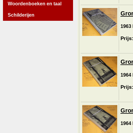
Woordenboeken en taal
Gron
Schilderijen
1963 
Prijs
Gron
1964 
Prijs
Gron
1964 