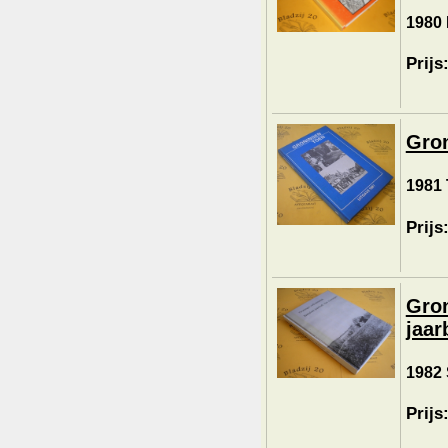
1980 
Prijs
Gron
1981 
Prijs
Gron
jaar
1982 S
Prijs