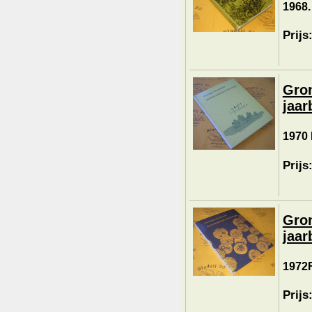
1968.
Prijs
Gron
jaar
1970 
Prijs
Gron
jaar
1972F
Prijs