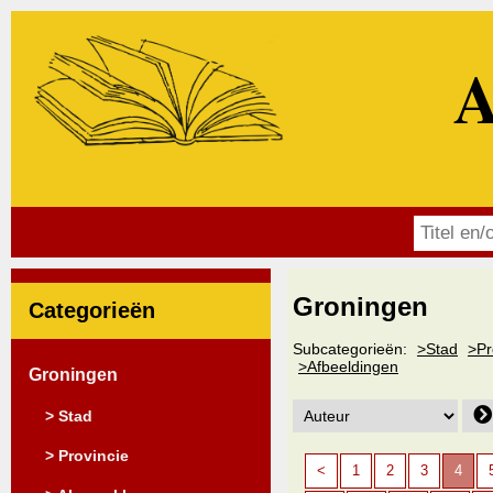
A
Groningen
Categorieën
Subcategorieën:
>Stad
>Pr
>Afbeeldingen
Groningen
> Stad
> Provincie
<
1
2
3
4