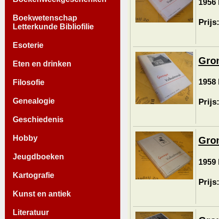
1956 
Boekwetenschap
Prijs
Letterkunde Bibliofilie
Esoterie
Gron
Eten en drinken
1958 
Filosofie
Genealogie
Prijs
Geschiedenis
Hobby
Gron
Jeugdboeken
1959 
Kartografie
Prijs
Kunst en antiek
Literatuur