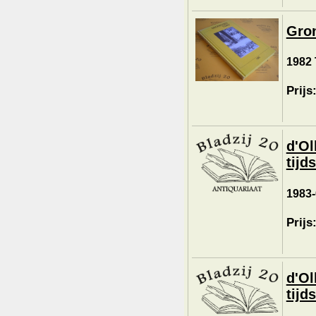
Gron
1982 
Prijs
d'Ol
tijd
1983-
Prijs
d'Ol
tijd