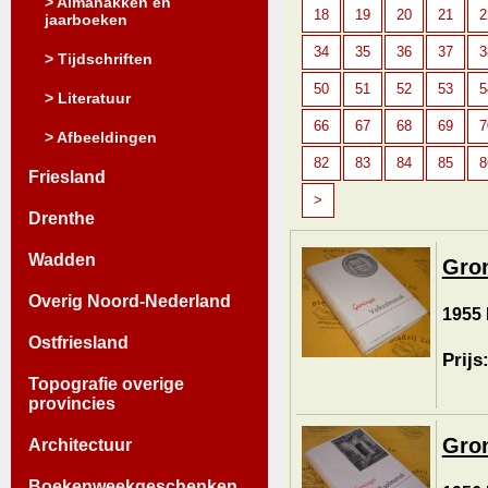
> Almanakken en
18
19
20
21
2
jaarboeken
34
35
36
37
3
> Tijdschriften
50
51
52
53
5
> Literatuur
66
67
68
69
7
> Afbeeldingen
82
83
84
85
8
Friesland
>
Drenthe
Wadden
Gron
Overig Noord-Nederland
1955 
Ostfriesland
Prijs
Topografie overige
provincies
Gron
Architectuur
Boekenweekgeschenken