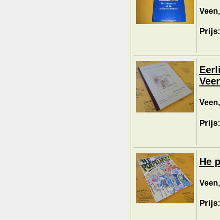
Veen,
Prijs
Eerl
Veen
Veen,
Prijs
He p
Veen,
Prijs