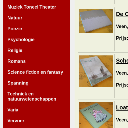
Muziek Toneel Theater
De O
Natuur
Veen,
Poezie
Prijs
Psychologie
Religie
Sche
Romans
Science fiction en fantasy
Veen
Spanning
Prijs
Techniek en
natuurwetenschappen
Loat
Varia
Veen,
Vervoer