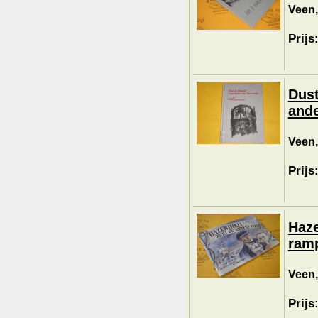
Veen,
Prijs
Dust
ande
Veen,
Prijs
Haze
ramp
Veen,
Prijs