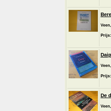
Bere
Veen,
Prijs
Daip
Veen,
Prijs
De d
Veen,