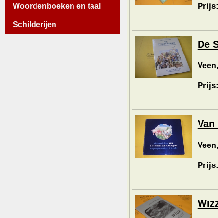
Prijs
Woordenboeken en taal
Schilderijen
De S
Veen,
Prijs
Van 
Veen,
Prijs
Wizz