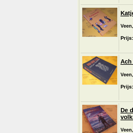
Katj
Veen,
Prijs
Ach 
Veen,
Prijs
De d
volk
Veen,