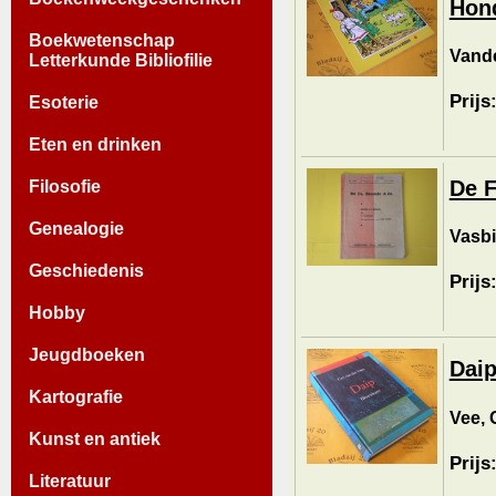
Hond
Boekwetenschap
Vande
Letterkunde Bibliofilie
Prijs
Esoterie
Eten en drinken
De F
Filosofie
Genealogie
Vasbi
Geschiedenis
Prijs
Hobby
Jeugdboeken
Daip
Kartografie
Vee, 
Kunst en antiek
Prijs
Literatuur