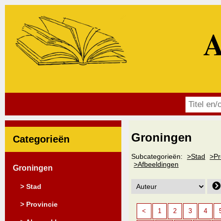
A
Groningen
Categorieën
Subcategorieën:
>Stad
>Pr
>Afbeeldingen
Groningen
> Stad
> Provincie
<
1
2
3
4