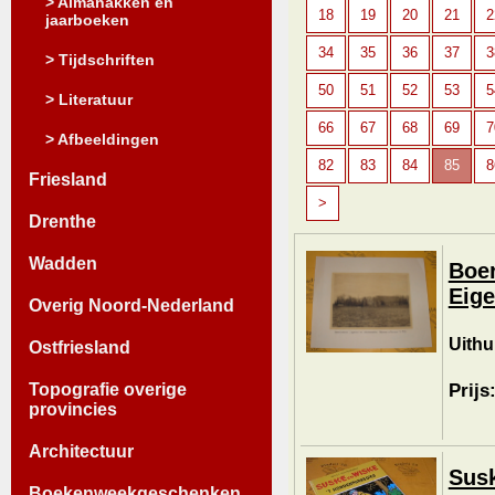
> Almanakken en
18
19
20
21
2
jaarboeken
34
35
36
37
3
> Tijdschriften
50
51
52
53
5
> Literatuur
66
67
68
69
7
> Afbeeldingen
82
83
84
85
8
Friesland
>
Drenthe
Wadden
Boer
Eige
Overig Noord-Nederland
Uithu
Ostfriesland
Prijs
Topografie overige
provincies
Architectuur
Susk
Boekenweekgeschenken