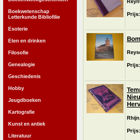
Reynt
Boekwetenschap
Prijs
Letterkunde Bibliofilie
Esoterie
Bom
Eten en drinken
Reyso
Filosofie
Genealogie
Prijs
Geschiedenis
Hobby
Temp
Nieu
Jeugdboeken
Her
Kartografie
Rhijn
Kunst en antiek
Prijs
Literatuur