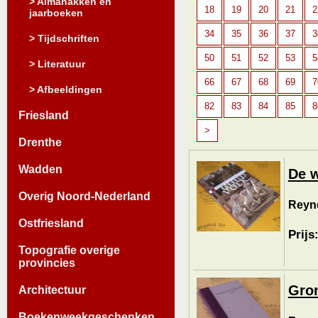
> Almanakken en
18
19
20
21
2
jaarboeken
34
35
36
37
3
> Tijdschriften
50
51
52
53
5
> Literatuur
66
67
68
69
7
> Afbeeldingen
82
83
84
85
8
Friesland
>
Drenthe
Wadden
De w
Overig Noord-Nederland
Reynd
Ostfriesland
Prijs
Topografie overige
provincies
Gron
Architectuur
Boekenweekgeschenken