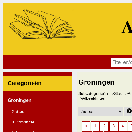
A
Groningen
Categorieën
Subcategorieën:
>Stad
>Pr
>Afbeeldingen
Groningen
> Stad
> Provincie
<
1
2
3
4