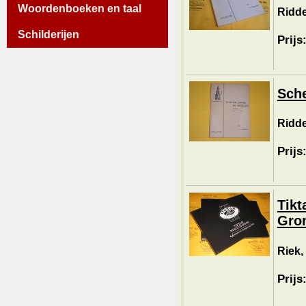
Woordenboeken en taal
Ridde
Schilderijen
Prijs
Sche
Ridde
Prijs
Tikt
Gron
Riek,
Prijs