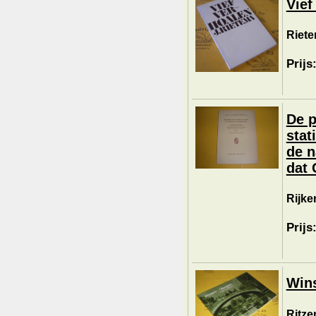
Vief
Riete
Prijs
De p
stat
de n
dat 
Rijke
Prijs
Win
Ritze