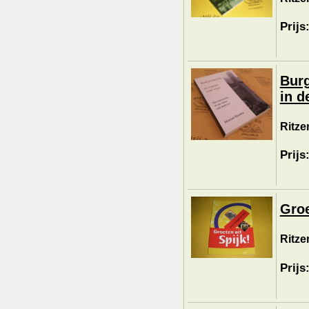
Prijs
Burg
in d
Ritze
Prijs
Groe
Ritze
Prijs