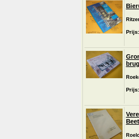
Bier
Ritze
Prijs
Gron
brug
Roeke
Prijs
Vere
Beet
Roelof