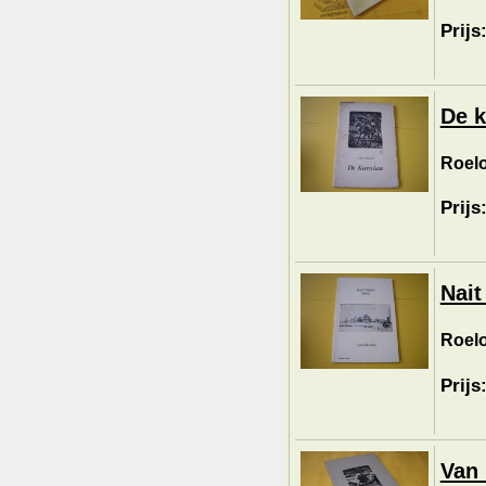
Prijs
De k
Roelo
Prijs
Nait
Roelo
Prijs
Van 