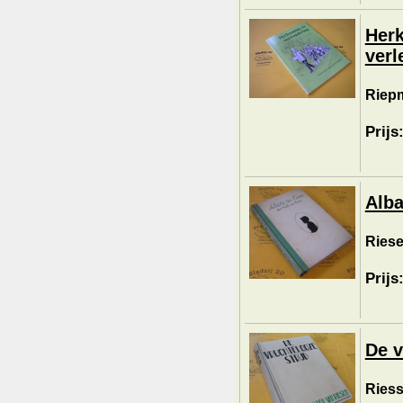
Herk
verl
Riepm
Prijs
Alba
Riese
Prijs
De v
Riess