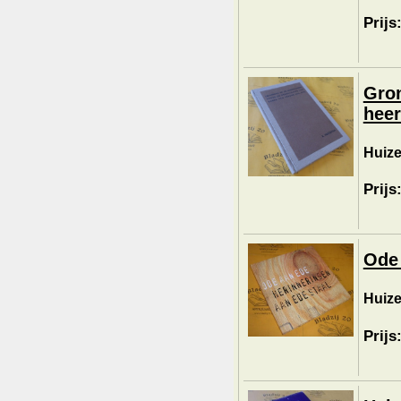
Prijs
Gro
heer
Huize
Prijs
Ode 
Huize
Prijs