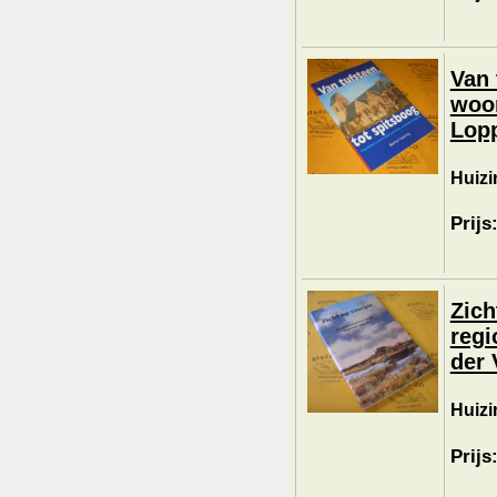
Van 
woor
Lop
Huizi
Prijs
Zich
regi
der 
Huizi
Prijs