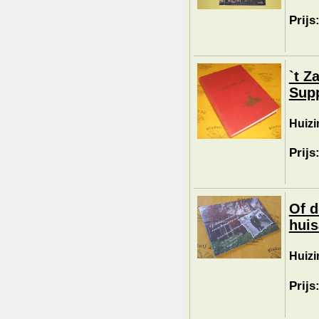
Prijs
`t Z
Sup
Huizin
Prijs
Of d
huis
Huizi
Prijs