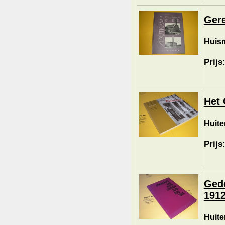
Ger
Huism
Prijs
Het 
Huite
Prijs
Ged
1912
Huiten