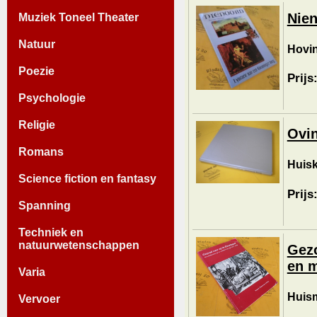
Nien
Muziek Toneel Theater
Natuur
Hovin
Poezie
Prijs
Psychologie
Religie
Ovin
Romans
Huisk
Science fiction en fantasy
Prijs
Spanning
Techniek en
natuurwetenschappen
Gez
en m
Varia
Huism
Vervoer