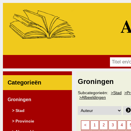
A
Groningen
Categorieën
Subcategorieën:
>Stad
>Pr
>Afbeeldingen
Groningen
> Stad
> Provincie
<
1
2
3
4