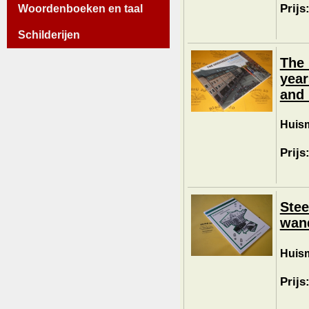
Prijs
Woordenboeken en taal
Schilderijen
The 
year
and 
Huism
Prijs
Stee
wand
Huism
Prijs