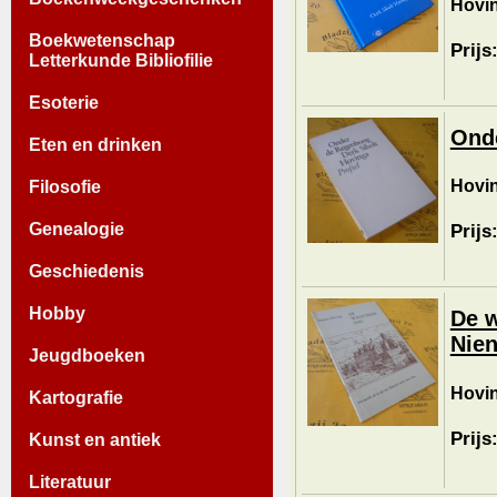
Hovin
Boekwetenschap
Prijs
Letterkunde Bibliofilie
Esoterie
Ond
Eten en drinken
Hovin
Filosofie
Genealogie
Prijs
Geschiedenis
Hobby
De w
Nien
Jeugdboeken
Hovin
Kartografie
Prijs
Kunst en antiek
Literatuur