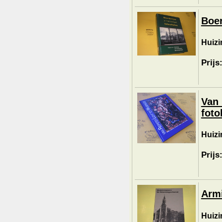
Boer
Huizi
Prijs
Van 
foto
Huizin
Prijs
Armi
Huizin