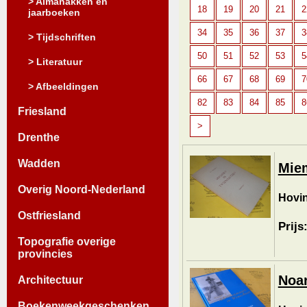
> Almanakken en
18
19
20
21
2
jaarboeken
34
35
36
37
3
> Tijdschriften
50
51
52
53
5
> Literatuur
66
67
68
69
7
> Afbeeldingen
82
83
84
85
8
Friesland
>
Drenthe
Wadden
Miem
Overig Noord-Nederland
Hovin
Ostfriesland
Prijs
Topografie overige
provincies
Noar
Architectuur
Boekenweekgeschenken