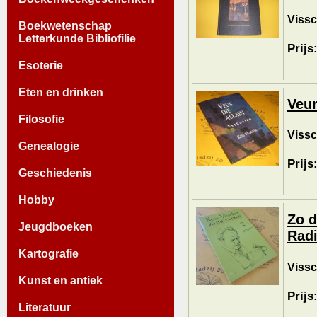
Vissc
Boekwetenschap
Letterkunde Bibliofilie
Prijs
Esoterie
Eten en drinken
Veur
Filosofie
Vissc
Genealogie
Prijs
Geschiedenis
Hobby
Zo d
Jeugdboeken
Radi
Kartografie
Vissc
Kunst en antiek
Prijs
Literatuur