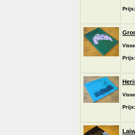
Prijs
Gron
Visse
Prijs
Heri
Visse
Prijs
Laiw