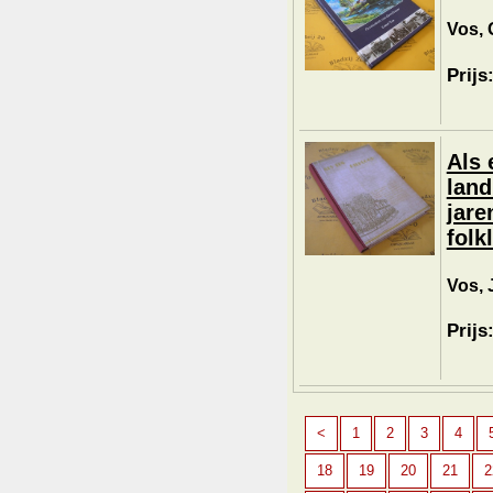
Vos, 
Prijs
Als 
land
jare
folk
Vos, J
Prijs
<
1
2
3
4
18
19
20
21
2