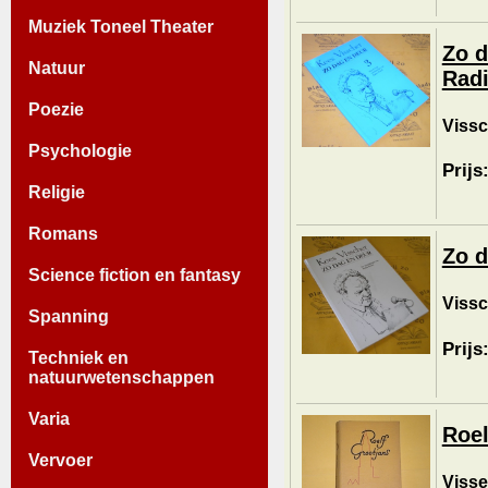
Muziek Toneel Theater
Zo d
Natuur
Radi
Poezie
Vissc
Psychologie
Prijs
Religie
Romans
Zo d
Science fiction en fantasy
Vissc
Spanning
Prijs
Techniek en
natuurwetenschappen
Varia
Roel
Vervoer
Visse