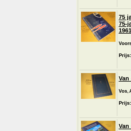
75 j
75-j
1961
Voors
Prijs
Van 
Vos, 
Prijs
Van 