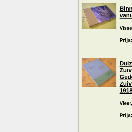
Binn
vanu
Visse
Prijs
Duiz
Zuiv
Gede
Zuiv
1918
Vleer,
Prijs