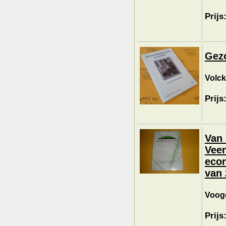
Prijs
Gezo
Volck
Prijs
Van 
Veen
econ
van 
Voogd
Prijs