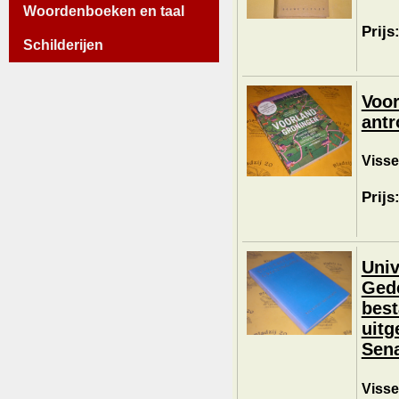
Woordenboeken en taal
Prijs
Schilderijen
Voor
antr
Visse
Prijs
Uni
Gede
best
uitg
Sena
Visse