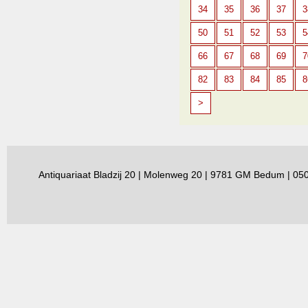
34
35
36
37
3
50
51
52
53
5
66
67
68
69
7
82
83
84
85
8
>
Antiquariaat Bladzij 20 | Molenweg 20 | 9781 GM Bedum | 0