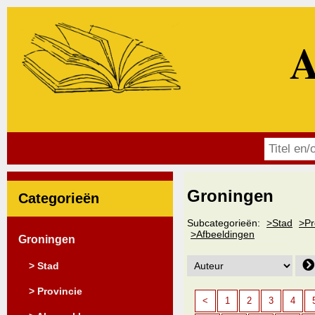
A
Groningen
Categorieën
Subcategorieën:
>Stad
>Pr
>Afbeeldingen
Groningen
> Stad
> Provincie
<
1
2
3
4