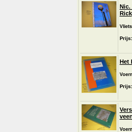
Nic.
Ric
Vliet
Prijs
Het 
Voerm
Prijs
Vers
veen
Voerm