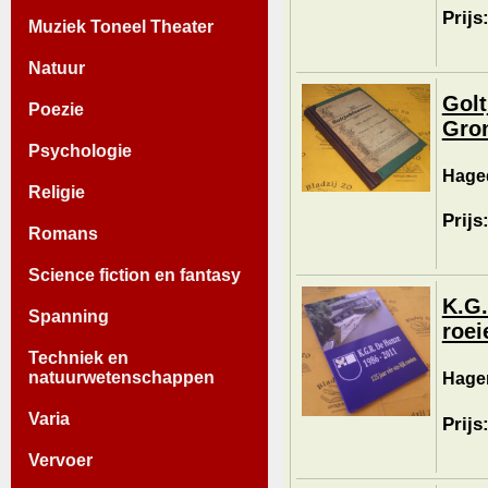
Prijs
Muziek Toneel Theater
Natuur
Golt
Poezie
Gro
Psychologie
Haged
Religie
Prijs
Romans
Science fiction en fantasy
K.G.
Spanning
roei
Techniek en
natuurwetenschappen
Hagen
Varia
Prijs
Vervoer