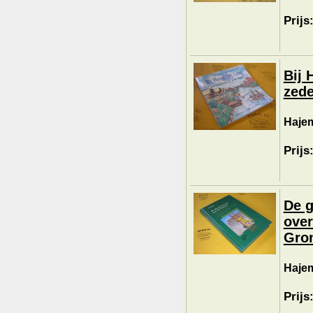
Prijs
Bij 
zede
Hajem
Prijs
De g
over
Gron
Hajem
Prijs