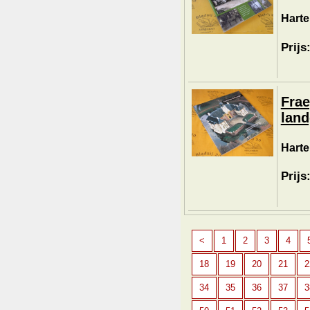
Harte
Prijs
Frae
land
Harte
Prijs
<
1
2
3
4
18
19
20
21
2
34
35
36
37
3