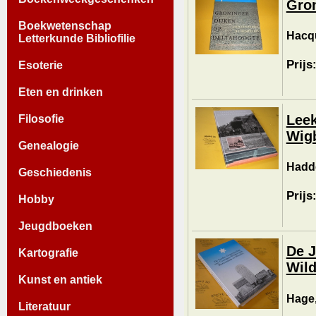
Gron
Boekwetenschap
Hacqu
Letterkunde Bibliofilie
Prijs
Esoterie
Eten en drinken
Leek
Filosofie
Wigb
Genealogie
Hadde
Geschiedenis
Prijs
Hobby
Jeugdboeken
De 
Kartografie
Wil
Kunst en antiek
Hage,
Literatuur