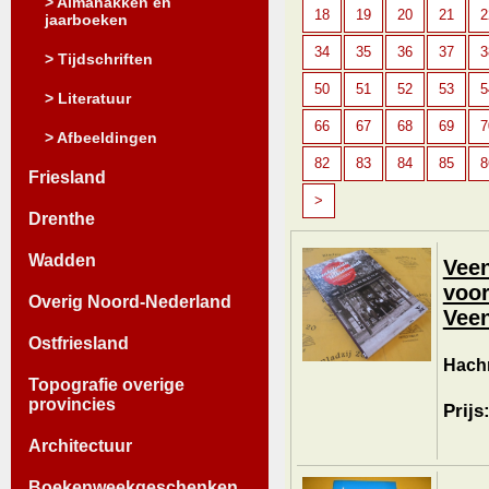
> Almanakken en
18
19
20
21
2
jaarboeken
34
35
36
37
3
> Tijdschriften
50
51
52
53
5
> Literatuur
66
67
68
69
7
> Afbeeldingen
82
83
84
85
8
Friesland
>
Drenthe
Wadden
Veen
voor
Overig Noord-Nederland
Veen
Ostfriesland
Hachm
Topografie overige
provincies
Prijs
Architectuur
Boekenweekgeschenken