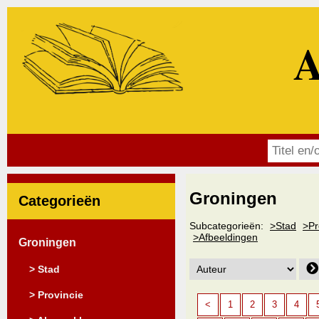
A
Groningen
Categorieën
Subcategorieën:
>Stad
>Pr
>Afbeeldingen
Groningen
> Stad
> Provincie
<
1
2
3
4