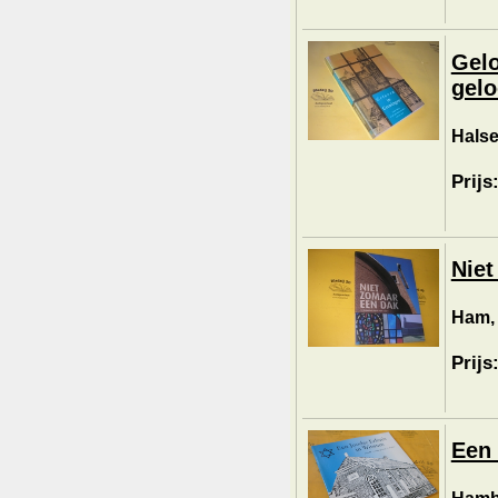
Gelo
gelo
Halse
Prijs
Niet
Ham, 
Prijs
Een 