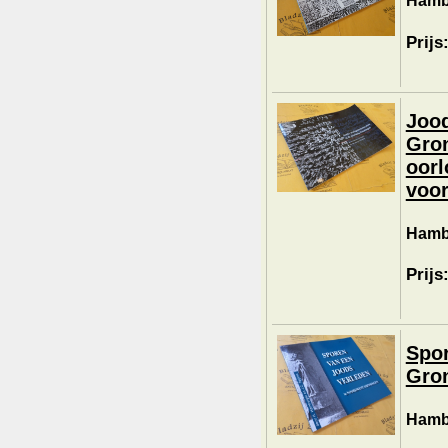
Hambu
Prijs
Jood
Gro
oor
voo
Hambu
Prijs
Spor
Gro
Hambu