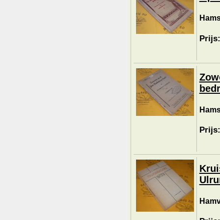
Hamst
Prijs
Zowo
bedr
Hamst
Prijs
Krui
Ulru
Hamve