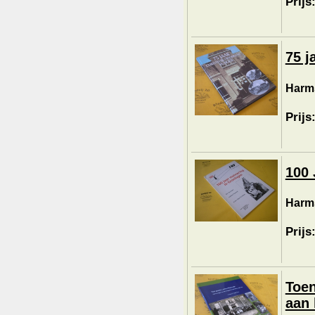
Prijs
75 j
Harms
Prijs
100 
Harms
Prijs
Toen
aan 