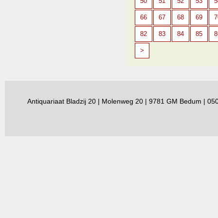
50
51
52
53
5
66
67
68
69
7
82
83
84
85
8
>
Antiquariaat Bladzij 20 | Molenweg 20 | 9781 GM Bedum | 0