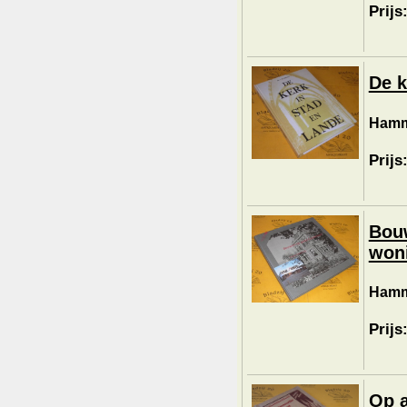
Prijs
De k
Hammi
Prijs
Bouw
won
Hamm
Prijs
Op a