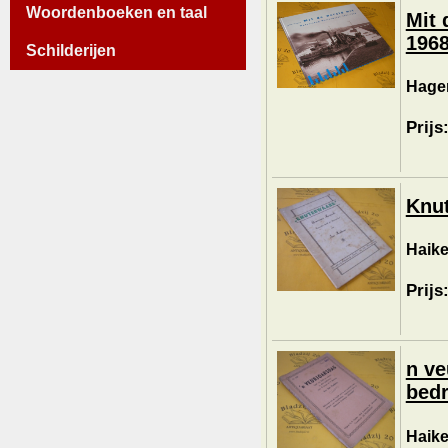
Woordenboeken en taal
Mit 
1968
Schilderijen
Hagen
Prijs
Knut
Haike
Prijs
n ve
bedr
Haike